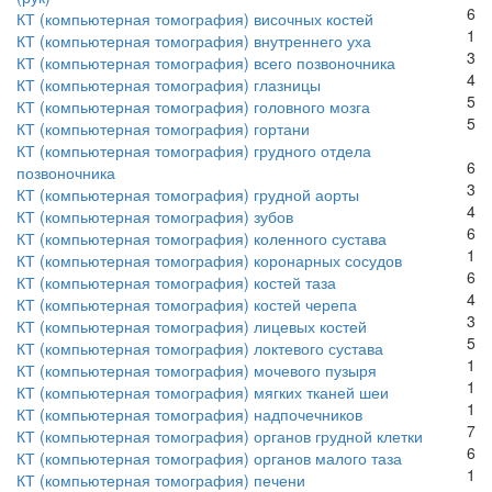
6
КТ (компьютерная томография) височных костей
1
КТ (компьютерная томография) внутреннего уха
3
КТ (компьютерная томография) всего позвоночника
4
КТ (компьютерная томография) глазницы
5
КТ (компьютерная томография) головного мозга
5
КТ (компьютерная томография) гортани
КТ (компьютерная томография) грудного отдела
6
позвоночника
3
КТ (компьютерная томография) грудной аорты
4
КТ (компьютерная томография) зубов
6
КТ (компьютерная томография) коленного сустава
1
КТ (компьютерная томография) коронарных сосудов
6
КТ (компьютерная томография) костей таза
4
КТ (компьютерная томография) костей черепа
3
КТ (компьютерная томография) лицевых костей
5
КТ (компьютерная томография) локтевого сустава
1
КТ (компьютерная томография) мочевого пузыря
1
КТ (компьютерная томография) мягких тканей шеи
1
КТ (компьютерная томография) надпочечников
7
КТ (компьютерная томография) органов грудной клетки
6
КТ (компьютерная томография) органов малого таза
1
КТ (компьютерная томография) печени