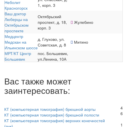
Неболит
1, корп. 3
Красногорск
Ваш доктор
Октябрьский
Люберцы на
проспект, д. 18,
Жулебино
Октябрьском
корп. 3
проспекте
Медцентр
д. Глухово, ул.
Медскан на
Митино
Советская, д. 8
Ильинском шоссе
МРТ/КТ Центр
пос. Большевик,
Большевик
ул.Ленина, 10А
Вас также может
заинтересовать:
4
КТ (компьютерная томография) брюшной аорты
6
КТ (компьютерная томография) брюшной полости
КТ (компьютерная томография) верхних конечностей
1
(рук)