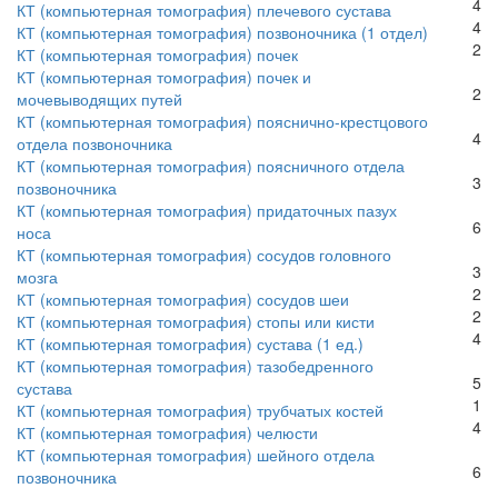
4
КТ (компьютерная томография) плечевого сустава
4
КТ (компьютерная томография) позвоночника (1 отдел)
2
КТ (компьютерная томография) почек
КТ (компьютерная томография) почек и
2
мочевыводящих путей
КТ (компьютерная томография) пояснично-крестцового
4
отдела позвоночника
КТ (компьютерная томография) поясничного отдела
3
позвоночника
КТ (компьютерная томография) придаточных пазух
6
носа
КТ (компьютерная томография) сосудов головного
3
мозга
2
КТ (компьютерная томография) сосудов шеи
2
КТ (компьютерная томография) стопы или кисти
4
КТ (компьютерная томография) сустава (1 ед.)
КТ (компьютерная томография) тазобедренного
5
сустава
1
КТ (компьютерная томография) трубчатых костей
4
КТ (компьютерная томография) челюсти
КТ (компьютерная томография) шейного отдела
6
позвоночника