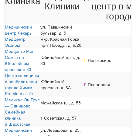
Клиника
Клиники
центр в м
городе
Медицинский
ул. Павшинский
центр Лекарь
бульвар, д. 5
МедЦентр
мкр. Красная Горка
Эконом
пр-т Победы, д. 9/20
Медцентр Моя
Семья на
Юбилейный пр-т, д.
Новокосино
Юбилейном
33
проспекте 33
Центр медицины
и реабилитации
Юбилейный
Планерная
города Химки
проспект, д. 6А
Premium clinic
Медикал Он Груп
Можайское ш., д. 55
— Одинцово
Семейная
клиника
1 Советская, д. 57
п.Шаховская
Медицинский
ул. Левашова, д. 25,
центр Димакс
стр.1