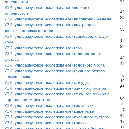
конечностей
УЗИ (ультразвуковое исследование) верхних
42
конечностей
32
УЗИ (ультразвуковое исследование) вилочковой железы
УЗИ (ультразвуковое исследование) внутренних
50
женских половых органов
УЗИ (ультразвуковое исследование) гайморовых пазух
14
носа
23
УЗИ (ультразвуковое исследование) глаз
УЗИ (ультразвуковое исследование) голеностопного
46
сустава
45
УЗИ (ультразвуковое исследование) головного мозга
УЗИ (ультразвуковое исследование) грудного отдела
8
позвоночника
16
УЗИ (ультразвуковое исследование) желудка
66
УЗИ (ультразвуковое исследование) желчного пузыря
УЗИ (ультразвуковое исследование) желчного пузыря с
84
определением функции
30
УЗИ (ультразвуковое исследование) кисти руки
7
УЗИ (ультразвуковое исследование) кишечника
48
УЗИ (ультразвуковое исследование) коленного сустава
17
УЗИ (ультразвуковое исследование) копчика
11
УЗИ (ультразвуковое исследование) легких и бронхов