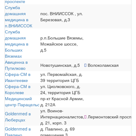
проспекте
Служба
домашняя
пос. ВНИИССОК , ул.
медицина в
Березовая, д.3
п.ВНИИССОК
Служба
домашняя
р.п.Большие Вяземы,
медицина в
Можайское шоссе,
Больших
д.5
Вяземах
Авиценна в
Новотушинская, д.5
Волоколамская
Путилково
Сфера-СМ в
ул. Первомайская, д.
Ивантеевке
39 территория ЦГБ
Сфера-СМ в
ул. Циолковского, д.
Королеве
24, территория ЦГБ
Медицинский
пр-кт Красной Армии,
центр Парацельс
д. 212А
ул. Воинов-
Goldenmed в
Интернационалистов,
Лермонтовский проспек
Люберцах
д. 21, корп. 3
Goldenmed в
д. Павлино, д. 69
Павлино
помещение 3