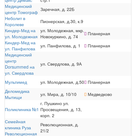
Медицинский
Заречная, д. 22Б
центр Томограф
Неболит в
Пионерская, д.30, к.9
Королеве
Киндер-Мед на
ул. Молодежная, мкр.
Планерная
ул. Молодежная
Новокуркино, д. 74
Киндер-Мед на
ул. Панфилова, д. 1
Планерная
ул. Панфилова
Медицинский
центр
ул. Свердлова, д. 9А
Dorsummed на
ул. Свердлова
Мультимед
ул. Молодежная, д.50
Планерная
Деломедика
ул. Мира, д. 10/10
Медведково
Мытищи
г. Пушкино ул.
Поликлиника №1
Просвещения, д. 13,
корп. 2
Семейная
Революционная, д.
клиника Руза
21/2
Революционная