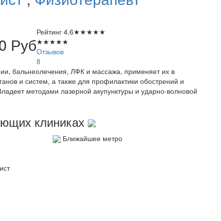
Рейтинг
4.6
★
★
★
★
★
00
Руб
★
★
★
★
★
Отзывов
8
ии, бальнеолечения, ЛФК и массажа, применяет их в
ганов и систем, а также для профилактики обострений и
Владеет методами лазерной акупунктуры и ударно-волновой
дующих клиниках
Ближайшее метро
ист