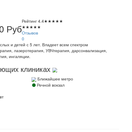
Рейтинг
4.4
★
★
★
★
★
50
Руб
★
★
★
★
★
Отзывов
0
слых и детей с 5 лет. Владеет всем спектром
рапия, лазеротерапия, УВЧтерапия, дарсонвализация,
пия, ингаляции.
дующих клиниках
Ближайшее метро
Речной вокзал
вт