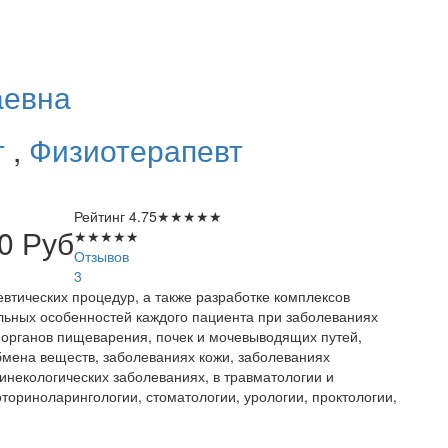
аевна
т
,
Физиотерапевт
Рейтинг
4.75
★
★
★
★
★
00
Руб
★
★
★
★
★
Отзывов
3
втических процедур, а также разработке комплексов
льных особенностей каждого пациента при заболеваниях
 органов пищеварения, почек и мочевыводящих путей,
бмена веществ, заболеваниях кожи, заболеваниях
инекологических заболеваниях, в травматологии и
оториноларингологии, стоматологии, урологии, проктологии,