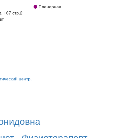
Планерная
. 167 стр.2
вт
тический центр.
онидовна
лист
,
Физиотерапевт