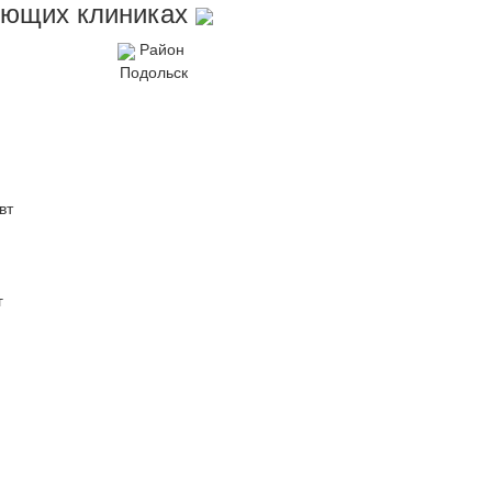
дующих клиниках
Район
Подольск
вт
г