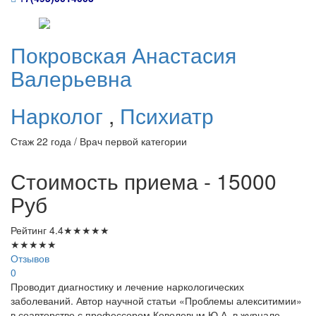
Покровская
Анастасия
Валерьевна
Нарколог
,
Психиатр
Стаж 22 года / Врач первой категории
Стоимость приема - 15000
Руб
Рейтинг
4.4
★
★
★
★
★
★
★
★
★
★
Отзывов
0
Проводит диагностику и лечение наркологических
заболеваний. Автор научной статьи «Проблемы алекситимии»
в соавторстве с профессором Коволевым Ю.А. в журнале