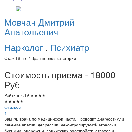
Мовчан
Дмитрий
Анатольевич
Нарколог
,
Психиатр
Стаж 16 лет / Врач первой категории
Стоимость приема - 18000
Руб
Рейтинг
4.1
★
★
★
★
★
★
★
★
★
★
Отзывов
1
Зам гл. врача по медицинской части. Проводит диагностику и
лечение апатии, депрессии, неконтролируемой агрессии,
булимии, анорексии, панических расстройств, страхов и