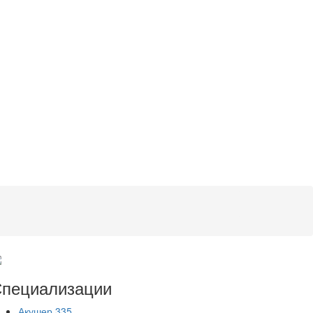
пециализации
Акушер
335