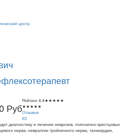
тический центр.
вич
ефлексотерапевт
Рейтинг
4.4
★
★
★
★
★
00
Руб
★
★
★
★
★
Отзывов
63
дит диагностику и лечение неврозов, пояснично-крестцовых
цевого нерва, невралгии тройничного нерва, тахикардии,