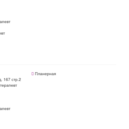
апевт
евт
Планерная
. 167 стр.2
терапевт
апевт