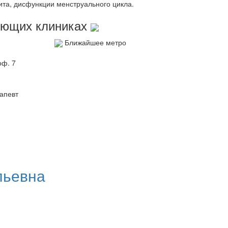
тита, дисфункции менструального цикла.
дующих клиниках
Ближайшее метро
оф. 7
апевт
льевна