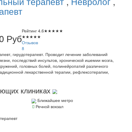
льный терапевт
,
Невролог
,
апевт
Рейтинг
4.6
★
★
★
★
★
50
Руб
★
★
★
★
★
Отзывов
8
апевт, гирудотерапевт. Проводит лечение заболеваний
езни, последствий инсультов, хронической ишемии мозга,
кружений, головных болей, полинейропатий различного
радиционной лекарственной терапии, рефлексотерапии,
дующих клиниках
Ближайшее метро
Речной вокзал
терапевт