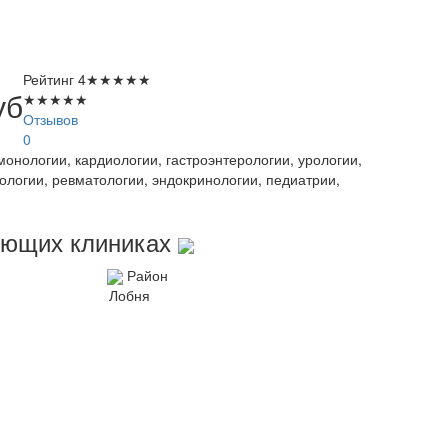
Рейтинг
4
★
★
★
★
★
уб
★
★
★
★
★
Отзывов
0
онологии, кардиологии, гастроэнтерологии, урологии,
тологии, ревматологии, эндокринологии, педиатрии,
дующих клиниках
Район
Лобня