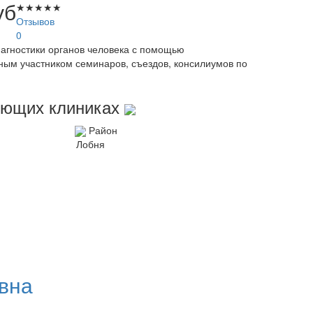
уб
★
★
★
★
★
Отзывов
0
агностики органов человека с помощью
вным участником семинаров, съездов, консилиумов по
дующих клиниках
Район
Лобня
вна