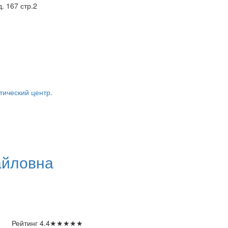
. 167 стр.2
тический центр.
айловна
Рейтинг
4.4
★
★
★
★
★