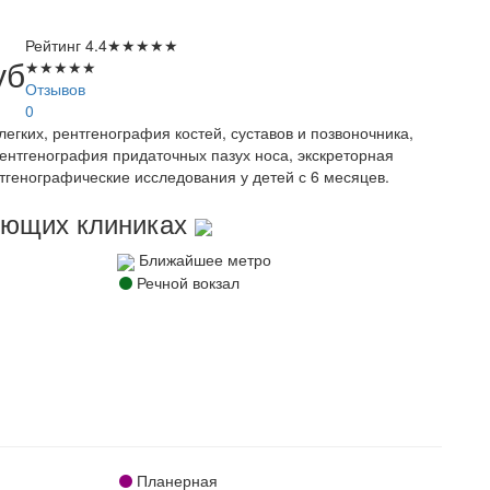
Рейтинг
4.4
★
★
★
★
★
уб
★
★
★
★
★
Отзывов
0
егких, рентгенография костей, суставов и позвоночника,
рентгенография придаточных пазух носа, экскреторная
тгенографические исследования у детей с 6 месяцев.
дующих клиниках
Ближайшее метро
Речной вокзал
Планерная