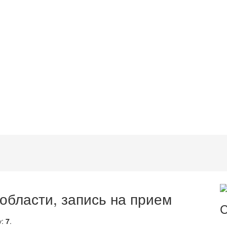
области, запись на прием
С
у:
7
.