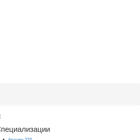
пециализации
Акушер
335