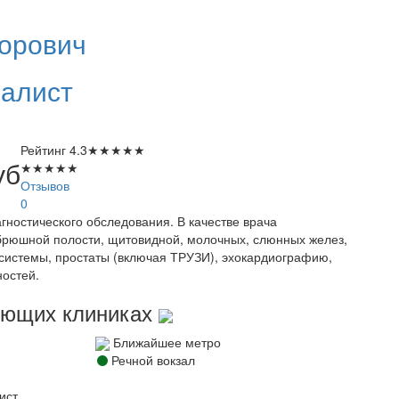
орович
алист
Рейтинг
4.3
★
★
★
★
★
уб
★
★
★
★
★
Отзывов
0
гностического обследования. В качестве врача
 брюшной полости, щитовидной, молочных, слюнных желез,
истемы, простаты (включая ТРУЗИ), эхокардиографию,
ностей.
дующих клиниках
Ближайшее метро
Речной вокзал
ист