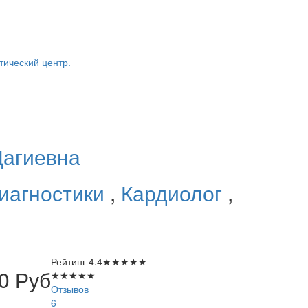
тический центр.
Дагиевна
иагностики
,
Кардиолог
,
Рейтинг
4.4
★
★
★
★
★
00
Руб
★
★
★
★
★
Отзывов
6