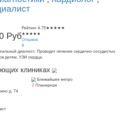
циалист
Рейтинг
4.75
★
★
★
★
★
00
Руб
★
★
★
★
★
Отзывов
9
ональный диагност. Проводит лечение сердечно-сосудистых
ов детям, УЗИ сердца.
дующих клиниках
Ближайшее метро
Планерная
ино д. 74
ист