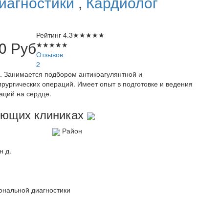
иагностики
,
Кардиолог
Рейтинг
4.3
★
★
★
★
★
50
Руб
★
★
★
★
★
Отзывов
2
. Занимается подбором антикоагулянтной и
рургических операций. Имеет опыт в подготовке и ведения
аций на сердце.
дующих клиниках
Район
н д.
ональной диагностики