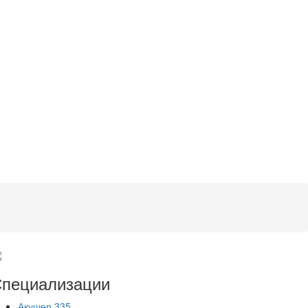
пециализации
Акушер
335