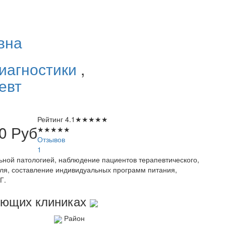
вна
иагностики
,
евт
Рейтинг
4.1
★
★
★
★
★
00
Руб
★
★
★
★
★
Отзывов
1
ной патологией, наблюдение пациентов терапевтического,
иля, составление индивидуальных программ питания,
Г.
дующих клиниках
Район